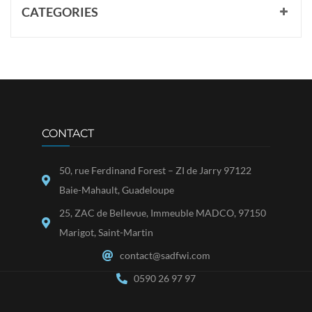
CATEGORIES
CONTACT
50, rue Ferdinand Forest – ZI de Jarry 97122
Baie-Mahault, Guadeloupe
25, ZAC de Bellevue, Immeuble MADCO, 97150
Marigot, Saint-Martin
contact@sadfwi.com
0590 26 97 97