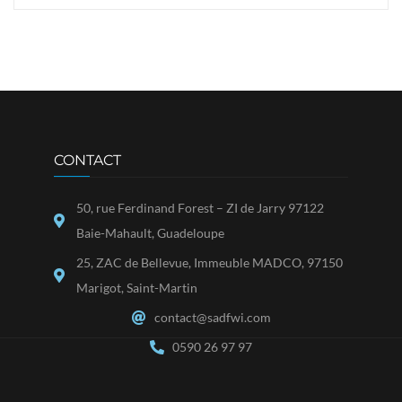
CONTACT
50, rue Ferdinand Forest – ZI de Jarry 97122
Baie-Mahault, Guadeloupe
25, ZAC de Bellevue, Immeuble MADCO, 97150
Marigot, Saint-Martin
contact@sadfwi.com
0590 26 97 97