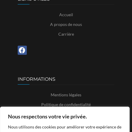
Accueil
A propos de nous
Carrière
INFORMATIONS
Mentions légales
Politique de confidentialité
Politique de cookies
Nous respectons votre vie privée.
Conditions générales de vente
Nous utilisons des cookies pour améliorer votre expérience de