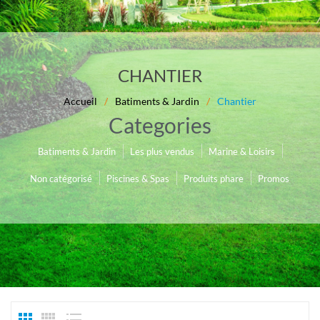
CHANTIER
Accueil
/
Batiments & Jardin
/
Chantier
Categories
Les plus vendus
Marine & Loisirs
Batiments & Jardin
Non catégorisé
Piscines & Spas
Produits phare
Promos