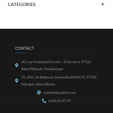
CATEGORIES
CONTACT
50, rue Ferdinand Forest – ZI de Jarry 97122
Baie-Mahault, Guadeloupe
25, ZAC de Bellevue, Immeuble MADCO, 97150
Marigot, Saint-Martin
contact@sadfwi.com
0590 26 97 97