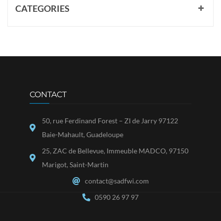
CATEGORIES
CONTACT
50, rue Ferdinand Forest – ZI de Jarry 97122
Baie-Mahault, Guadeloupe
25, ZAC de Bellevue, Immeuble MADCO, 97150
Marigot, Saint-Martin
contact@sadfwi.com
0590 26 97 97