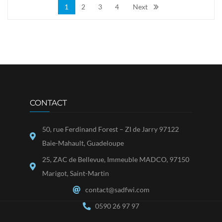
1
2
3
4
Next
CONTACT
50, rue Ferdinand Forest – ZI de Jarry 97122
Baie-Mahault, Guadeloupe
25, ZAC de Bellevue, Immeuble MADCO, 97150
Marigot, Saint-Martin
contact@sadfwi.com
0590 26 97 97