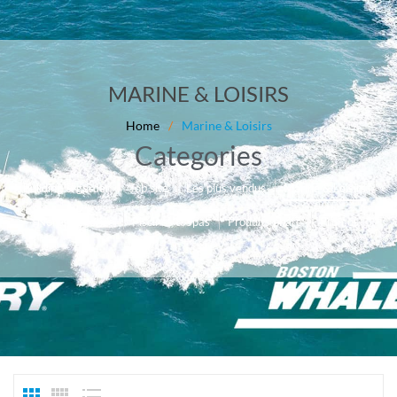
MARINE & LOISIRS
Home
/
Marine & Loisirs
Categories
Job site
Les plus vendus
Marine & Loisirs
Buliding & garden
Non catégorisé
Piscines & Spas
Produits phare
Promos