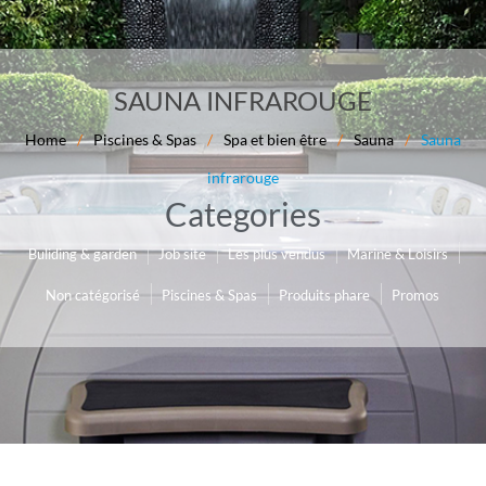
SAUNA INFRAROUGE
Home
/
Piscines & Spas
/
Spa et bien être
/
Sauna
/
Sauna
infrarouge
Categories
Job site
Les plus vendus
Marine & Loisirs
Buliding & garden
Non catégorisé
Piscines & Spas
Produits phare
Promos