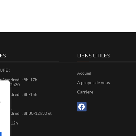
ES
LIENS UTILES
PE :
Accueil
u Vendredi : 8h-17h
A propos de nous
8h30-12h30
Carrière
u Vendredi : 8h-15h
e
RTIN :
u Vendredi : 8h30-12h30 et
0
: 9h – 12h