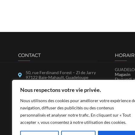
CONTACT
HORAIR
GUADELOU
50, rue Ferdinand Forest – ZI de Jarry
Magasin
97122 Baie-Mahault, Guadeloupe
Du Lundi a
Samedi : 
25, ZAC de Bellevue, Immeuble
SA.V.
Nous respectons votre vie privée.
MADCO, 97150 Marigot, Saint-
Du Lundi a
Martin
Nous utilisons des cookies pour améliorer votre expérience d
contact@sadfwi.com
SAINT-MA
navigation, diffuser des publicités ou des contenus
Du Lundi a
personnalisés et analyser notre trafic. En cliquant sur « Tout
0590 26 97 97
14h-17h3
Le Samedi 
accepter », vous consentez à notre utilisation des cookies.