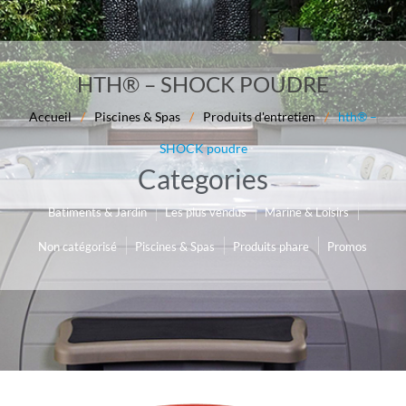
HTH® – SHOCK POUDRE
Accueil
/
Piscines & Spas
/
Produits d'entretien
/
hth® –
SHOCK poudre
Categories
Les plus vendus
Marine & Loisirs
Batiments & Jardin
Non catégorisé
Piscines & Spas
Produits phare
Promos