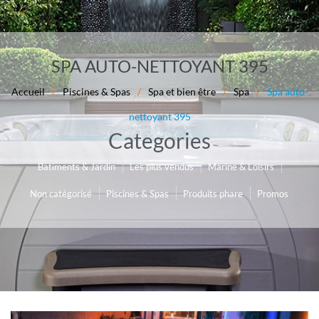
SPA AUTO-NETTOYANT 395
Accueil
/
Piscines & Spas
/
Spa et bien être
/
Spa
/
Spa auto-
nettoyant 395
Categories
Les plus vendus
Marine & Loisirs
Batiments & Jardin
Non catégorisé
Piscines & Spas
Produits phare
Promos