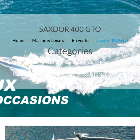
SAXDOR 400 GTO
Home
/
Marine & Loisirs
/
En vente
/
Saxdor 400 GTO
Categories
Job site
Les plus vendus
Marine & Loisirs
Buliding & garden
Non catégorisé
Piscines & Spas
Produits phare
Promos