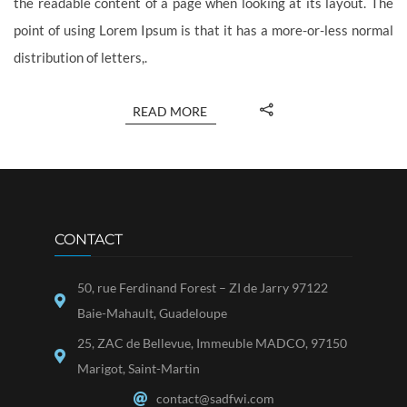
the readable content of a page when looking at its layout. The
point of using Lorem Ipsum is that it has a more-or-less normal
distribution of letters,.
READ MORE
CONTACT
50, rue Ferdinand Forest – ZI de Jarry 97122
Baie-Mahault, Guadeloupe
25, ZAC de Bellevue, Immeuble MADCO, 97150
Marigot, Saint-Martin
contact@sadfwi.com