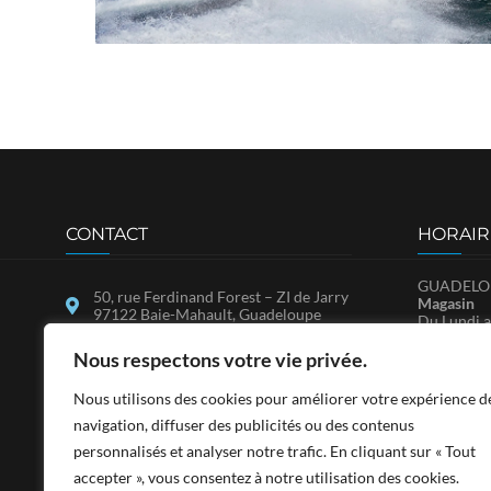
CONTACT
HORAIR
GUADELOU
50, rue Ferdinand Forest – ZI de Jarry
Magasin
97122 Baie-Mahault, Guadeloupe
Du Lundi a
Samedi : 
25, ZAC de Bellevue, Immeuble
SA.V.
Nous respectons votre vie privée.
MADCO, 97150 Marigot, Saint-
Du Lundi a
Martin
Nous utilisons des cookies pour améliorer votre expérience d
contact@sadfwi.com
SAINT-MA
navigation, diffuser des publicités ou des contenus
Du Lundi a
0590 26 97 97
personnalisés et analyser notre trafic. En cliquant sur « Tout
14h-17h3
Le Samedi 
accepter », vous consentez à notre utilisation des cookies.