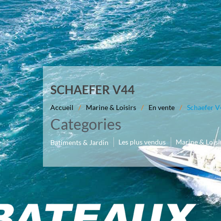
SCHAEFER V44
Accueil
/
Marine & Loisirs
/
En vente
/
Schaefer 
Categories
Les plus vendus
Marine & Loisi
Batiments & Jardin