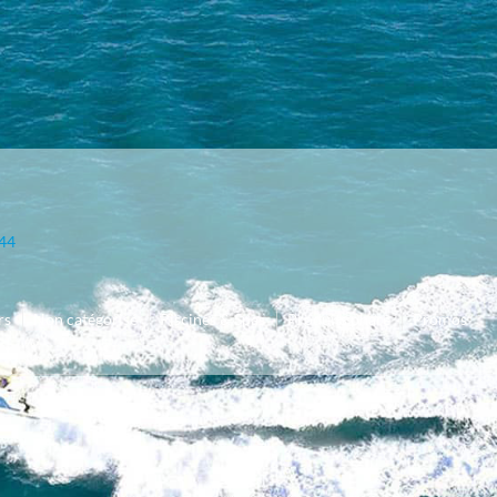
V44
rs
Non catégorisé
Piscines & Spas
Produits phare
Promos