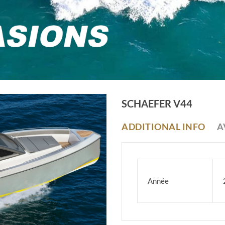
SCHAEFER V44
ADDITIONAL INFO
A
Année