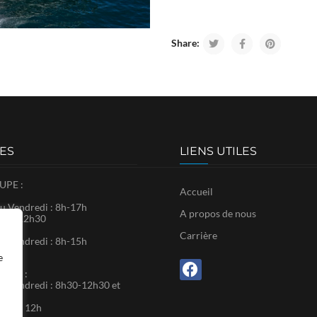
Share:
ES
LIENS UTILES
PE :
Accueil
u Vendredi : 8h-17h
A propos de nous
8h30-12h30
Carrière
u Vendredi : 8h-15h
e
RTIN :
u Vendredi : 8h30-12h30 et
0
: 9h – 12h